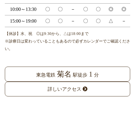
10:00～13:30
〇
〇
－
〇
〇
◎
◎
15:00～19:00
〇
〇
－
〇
〇
△
－
【休診】水、祝 ◎は9:30から、△は18:00まで
※診療日は変わっていることもあるので必ずカレンダーでご確認くださ
い。
菊名
1
東急電鉄
駅徒歩
分
詳しいアクセス