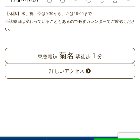
15:00～19:00
〇
〇
－
〇
〇
△
－
【休診】水、祝 ◎は9:30から、△は18:00まで
※診療日は変わっていることもあるので必ずカレンダーでご確認くださ
い。
菊名
1
東急電鉄
駅徒歩
分
詳しいアクセス