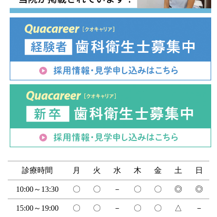
診療時間
月
火
水
木
金
土
日
10:00～13:30
〇
〇
－
〇
〇
◎
◎
15:00～19:00
〇
〇
－
〇
〇
△
－