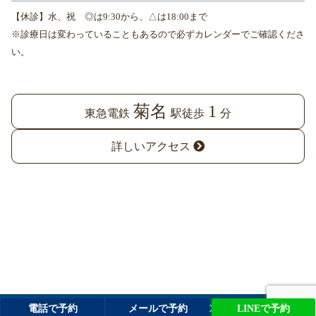
【休診】水、祝 ◎は9:30から、△は18:00まで
※診療日は変わっていることもあるので必ずカレンダーでご確認くださ
い。
菊名
1
東急電鉄
駅徒歩
分
詳しいアクセス
© ココセトデンタルクリニック 港北区菊名の歯科・歯医者なら、駅
電話で予約
メールで予約
LINEで予約